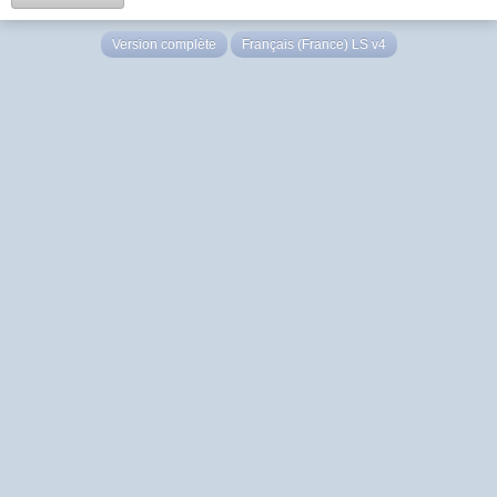
Version complète
Français (France) LS v4