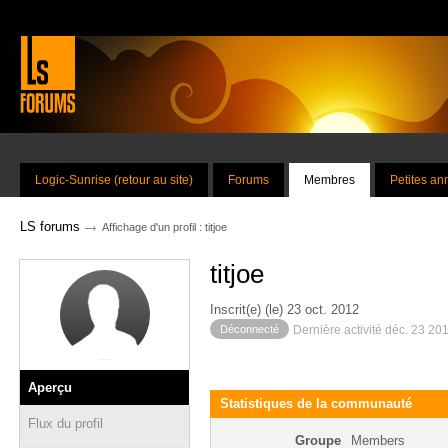
Logic-Sunrise (retour au site)
Forums
Membres
Petites a
→
LS forums
Affichage d'un profil : titjoe
titjoe
Inscrit(e) (le) 23 oct. 2012
Déconnecté
Dernière activité déc. 23 20
Aperçu
Statistiques de la communauté
Flux du profil
Groupe
Members