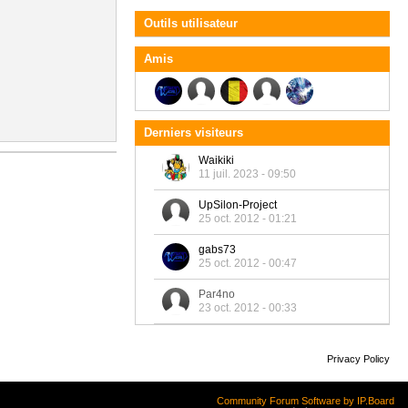
Outils utilisateur
Amis
Derniers visiteurs
Waikiki
11 juil. 2023 - 09:50
UpSilon-Project
25 oct. 2012 - 01:21
gabs73
25 oct. 2012 - 00:47
Par4no
23 oct. 2012 - 00:33
Privacy Policy
Community Forum Software by IP.Board