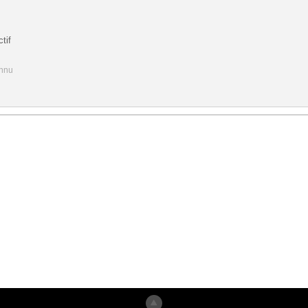
tif
onnu