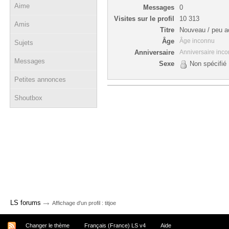
Aime
Messages
0
Visites sur le profil
10 313
Amis
Titre
Nouveau / peu ac
Âge
Âge inconnu
Sujets
Anniversaire
Anniversaire inc
Messages
Sexe
Non spécifié
Petites annonces
Shoutbox
→
LS forums
Affichage d'un profil : titjoe
Changer le thème
Français (France) LS v4
Aide