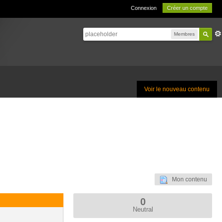
Connexion
Créer un compte
Membres
Voir le nouveau contenu
Mon contenu
0
Neutral