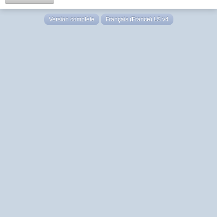
Version complète
Français (France) LS v4