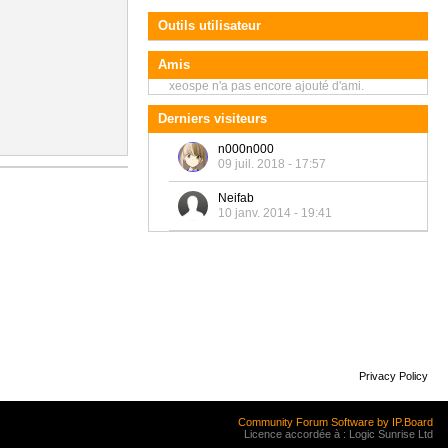
Outils utilisateur
Amis
xeospe n'a pas encore ajouté d'ami.
Derniers visiteurs
n000n000
09 juil. 2018 - 17:57
Neifab
10 janv. 2014 - 19:41
Privacy Policy
Community Forum Software by IP.Board
Licence accordée à : Logic Sunrise Ltd