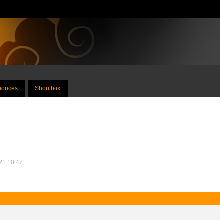
nnonces
Shoutbox
021 10:47