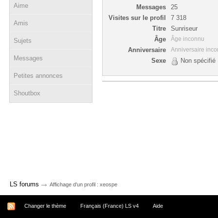
Aime
Messages
25
Visites sur le profil
7 318
Amis
Titre
Sunriseur
Âge
Âge inconnu
Sujets
Anniversaire
Anniversaire inc
Messages
Sexe
Non spécifié
Petites annonces
Shoutbox
→
LS forums
Affichage d'un profil : xeospe
Changer le thème
Français (France) LS v4
Aide