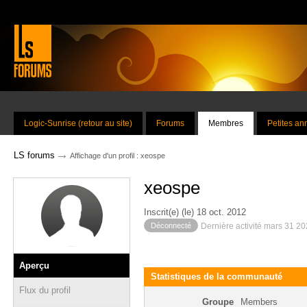
Logic-Sunrise (retour au site)
Forums
Membres
Petites a
→
LS forums
Affichage d'un profil : xeospe
xeospe
Inscrit(e) (le) 18 oct. 2012
Déconnecté
Dernière activité mars 31 2
Aperçu
Statistiques de la communauté
Flux du profil
Groupe
Members