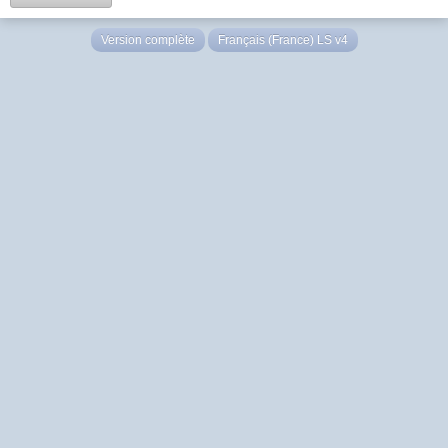
Version complète
Français (France) LS v4