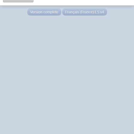
Version complète
Français (France) LS v4