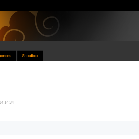
nnonces
Shoutbox
024 14:34