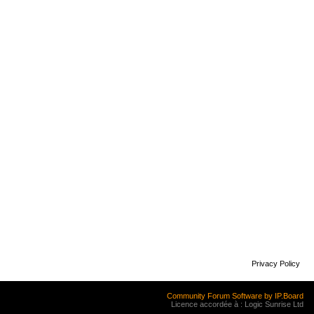
Privacy Policy
Community Forum Software by IP.Board
Licence accordée à : Logic Sunrise Ltd