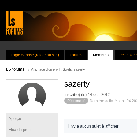
Logic-Sunrise (retour au site)
Forums
Membres
Petites a
→
LS forums
Affichage d'un profil : Sujets: sazerty
sazerty
Inscrit(e) (le) 14 oct. 2012
Déconnecté
Dernière activité sept. 04 2
Aperçu
Il n'y a aucun sujet à afficher
Flux du profil