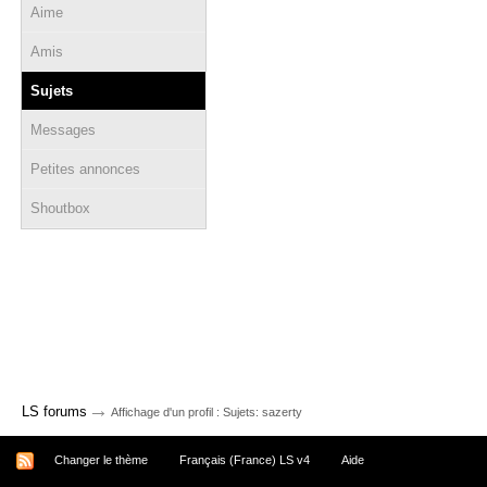
Aime
Amis
Sujets
Messages
Petites annonces
Shoutbox
→
LS forums
Affichage d'un profil : Sujets: sazerty
Changer le thème
Français (France) LS v4
Aide