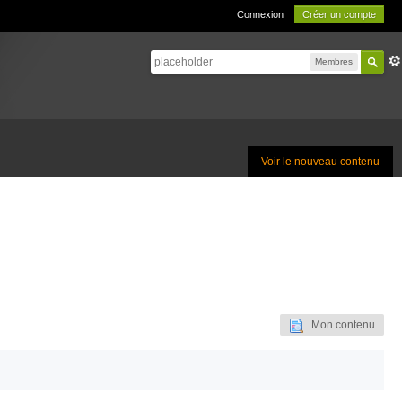
Connexion
Créer un compte
Membres
Voir le nouveau contenu
Mon contenu