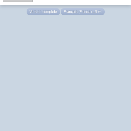
Version complète
Français (France) LS v4