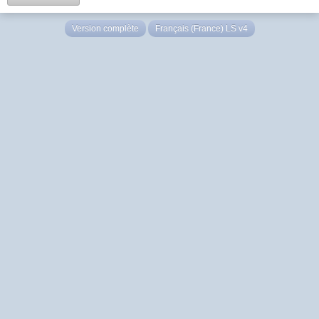
Version complète
Français (France) LS v4