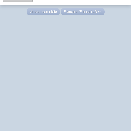
Version complète
Français (France) LS v4