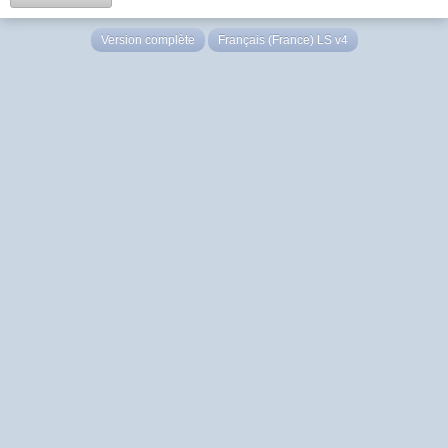
Version complète
Français (France) LS v4