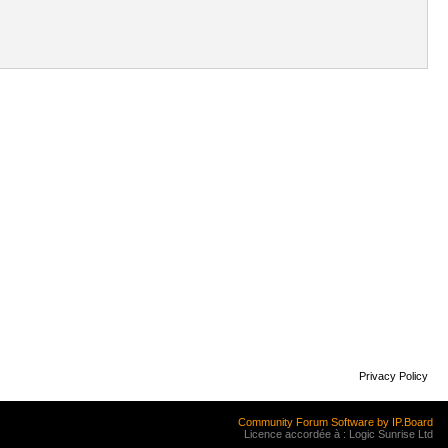
Privacy Policy
Community Forum Software by IP.Board
Licence accordée à : Logic Sunrise Ltd