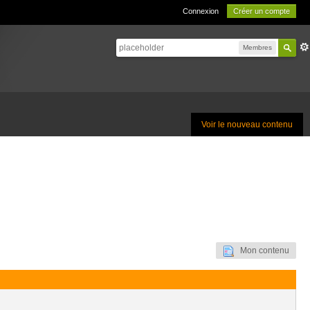
Connexion
Créer un compte
Membres
Voir le nouveau contenu
Mon contenu