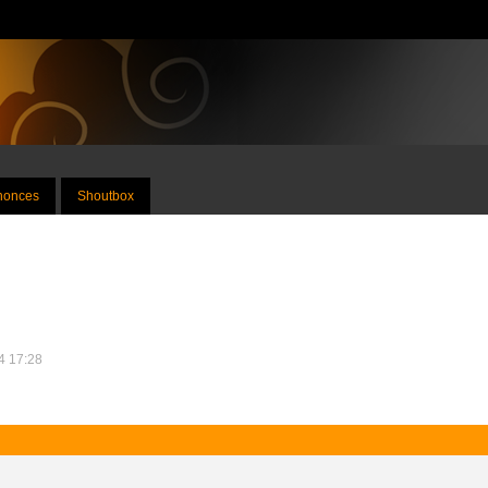
nnonces
Shoutbox
24 17:28