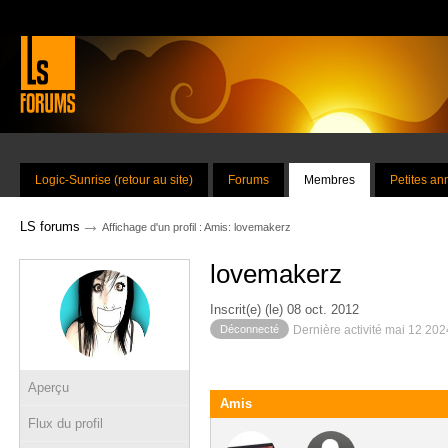
Logic-Sunrise (retour au site)
Forums
Membres
Petites a
→
LS forums
Affichage d'un profil : Amis: lovemakerz
lovemakerz
Inscrit(e) (le) 08 oct. 2012
Déconnecté
Dernière activité mai 12 20
Aperçu
Amis
Flux du profil