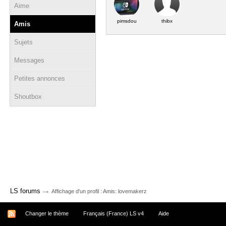
Aime
pimsdou
thibx
Amis
Sujets
Messages
Petites annonces
Shoutbox
→
LS forums
Affichage d'un profil : Amis: lovemakerz
Changer le thème
Français (France) LS v4
Aide