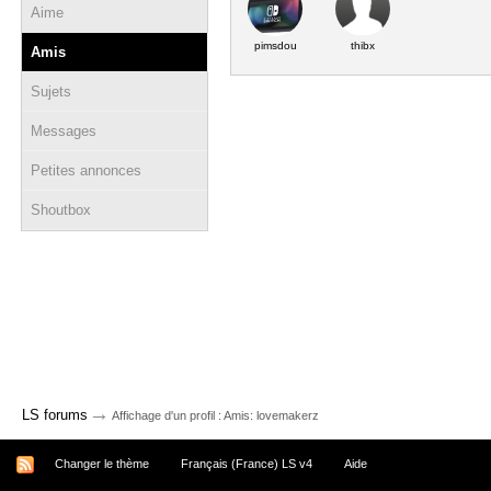
Aime
pimsdou
thibx
Amis
Sujets
Messages
Petites annonces
Shoutbox
→
LS forums
Affichage d'un profil : Amis: lovemakerz
Changer le thème
Français (France) LS v4
Aide