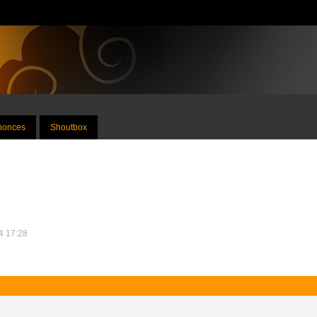
nnonces
Shoutbox
24 17:28