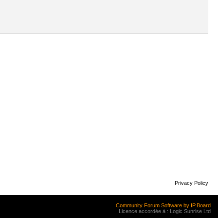
Privacy Policy
Community Forum Software by IP.Board
Licence accordée à : Logic Sunrise Ltd