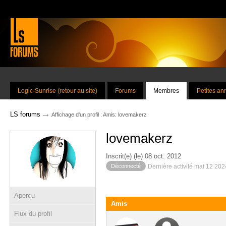
Logic-Sunrise (retour au site)
Forums
Membres
Petites a
→
LS forums
Affichage d'un profil : Amis: lovemakerz
lovemakerz
Inscrit(e) (le) 08 oct. 2012
Déconnecté
Dernière activité mai 12 20
Aperçu
Amis
Flux du profil