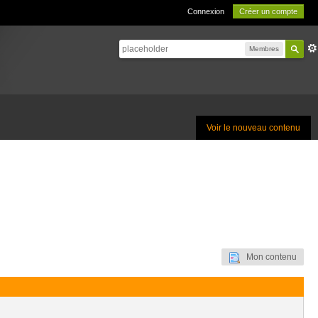
Connexion
Créer un compte
Membres
Voir le nouveau contenu
Mon contenu