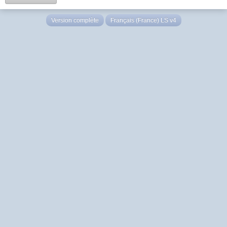
Version complète
Français (France) LS v4