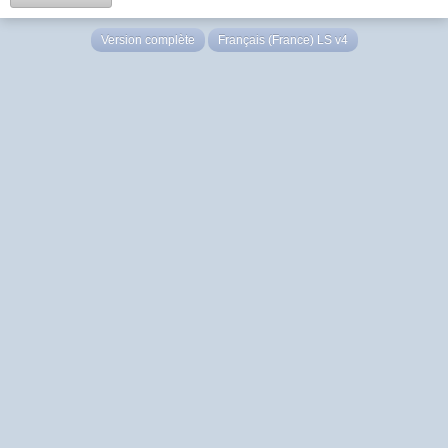
Version complète
Français (France) LS v4