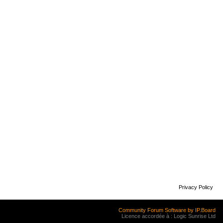
Privacy Policy
Community Forum Software by IP.Board
Licence accordée à : Logic Sunrise Ltd