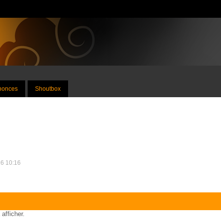
nnonces
Shoutbox
26 10:16
 afficher.