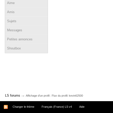
Aime
Amis
Sujets
Messages
Petites annonces
Shoutbox
→
LS forums
Affichage d'un profil : Flux du profil: kevin62500
Changer le thème
Français (France) LS v4
Aide