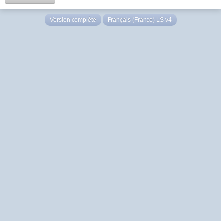
Version complète
Français (France) LS v4