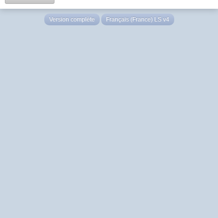
Version complète
Français (France) LS v4