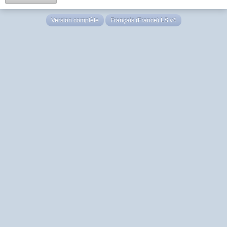
Version complète
Français (France) LS v4