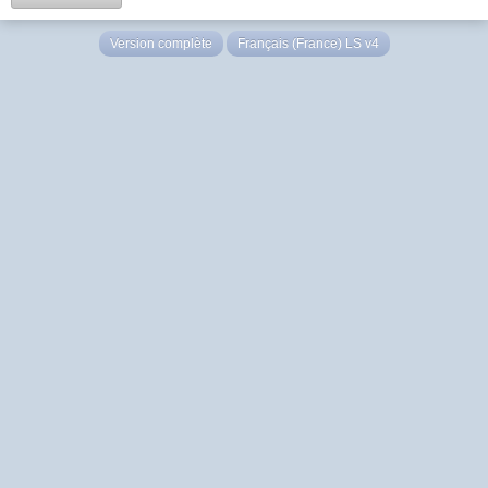
Version complète
Français (France) LS v4