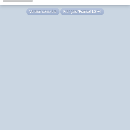
Version complète
Français (France) LS v4