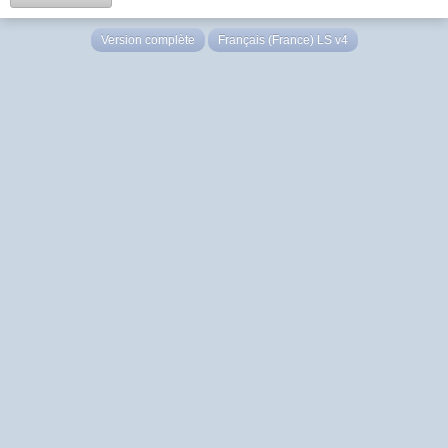
Version complète
Français (France) LS v4