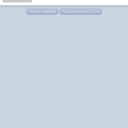
Version complète
Français (France) LS v4