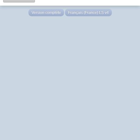
Version complète
Français (France) LS v4