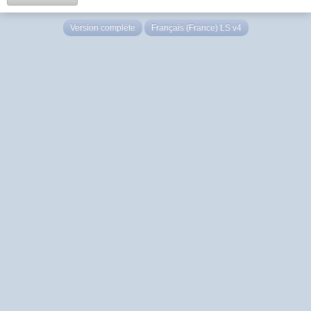
Version complète
Français (France) LS v4