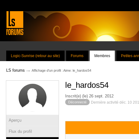
Logic-Sunrise (retour au site)
Forums
Membres
Petites a
→
LS forums
Affichage d'un profil : Aime: le_hardos54
le_hardos54
Inscrit(e) (le) 26 sept. 2012
Déconnecté
Dernière activité déc. 10 20
Aperçu
Flux du profil