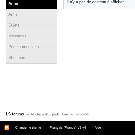
Il n'y a pas de contenu à afficher.
Aime
Amis
Sujets
Messages
Petites annonces
Shoutbox
→
LS forums
Affichage d'un profil : Aime: le_hardos54
Changer le thème
Français (France) LS v4
Aide