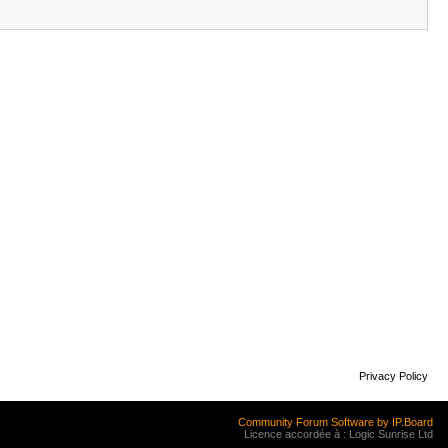
Privacy Policy
Community Forum Software by IP.Board
Licence accordée à : Logic Sunrise Ltd