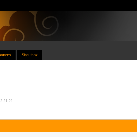
nnonces
Shoutbox
12 21:21