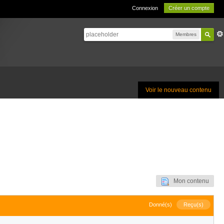
Connexion
Créer un compte
Membres
Voir le nouveau contenu
Mon contenu
Donné(s)
Reçu(s)