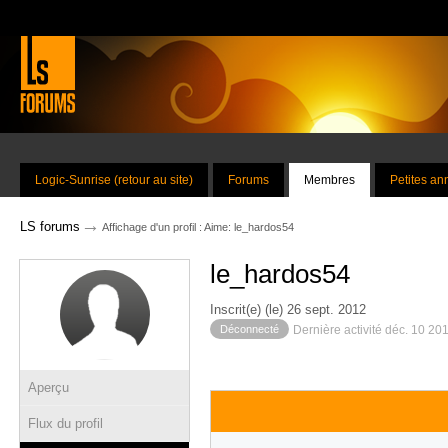
Logic-Sunrise (retour au site)
Forums
Membres
Petites a
→
LS forums
Affichage d'un profil : Aime: le_hardos54
le_hardos54
Inscrit(e) (le) 26 sept. 2012
Déconnecté
Dernière activité déc. 10 20
Aperçu
Flux du profil