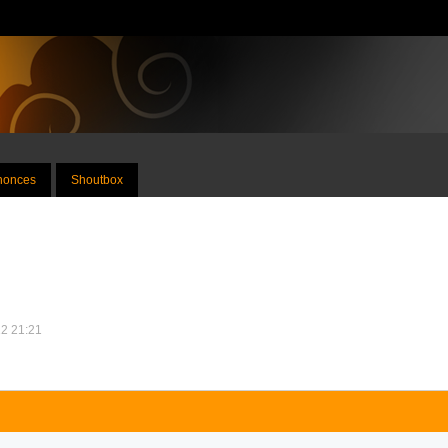
nnonces
Shoutbox
12 21:21