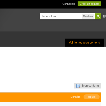
Connexion
Créer un compte
Membres
Voir le nouveau contenu
Mon contenu
Donné(s)
Reçu(s)