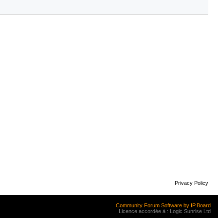
Privacy Policy
Community Forum Software by IP.Board
Licence accordée à : Logic Sunrise Ltd