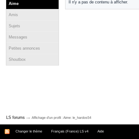
Il n'y a pas de contenu à afficher.
Aime
Amis
Sujets
Messages
Petites annonces
Shoutbox
→
LS forums
Affichage d'un profil : Aime: le_hardos54
Changer le thème
Français (France) LS v4
Aide