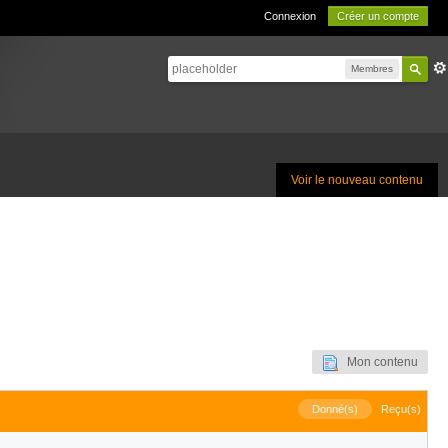
Connexion
Créer un compte
Membres
Voir le nouveau contenu
Mon contenu
Donné(s)
Reçu(s)