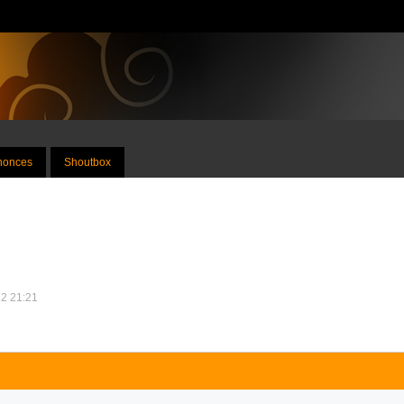
nnonces
Shoutbox
12 21:21