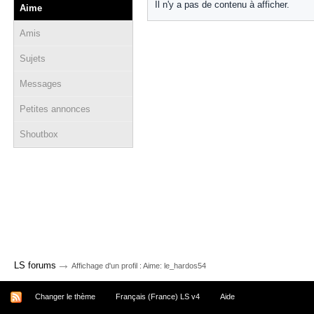
Il n'y a pas de contenu à afficher.
Aime
Amis
Sujets
Messages
Petites annonces
Shoutbox
→
LS forums
Affichage d'un profil : Aime: le_hardos54
Changer le thème
Français (France) LS v4
Aide