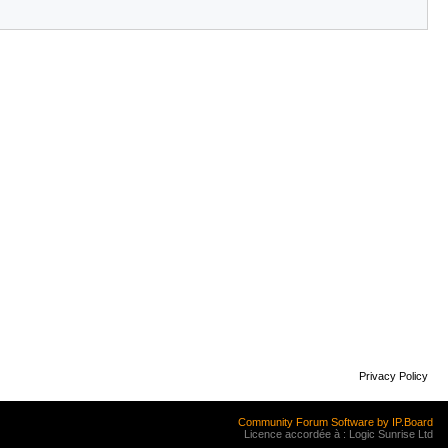
Privacy Policy
Community Forum Software by IP.Board
Licence accordée à : Logic Sunrise Ltd