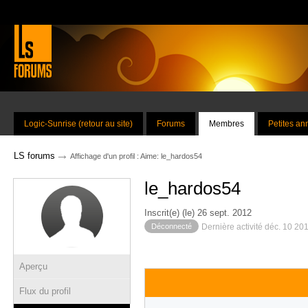
Logic-Sunrise (retour au site)
Forums
Membres
Petites a
→
LS forums
Affichage d'un profil : Aime: le_hardos54
le_hardos54
Inscrit(e) (le) 26 sept. 2012
Déconnecté
Dernière activité déc. 10 20
Aperçu
Flux du profil