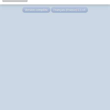
Version complète
Français (France) LS v4