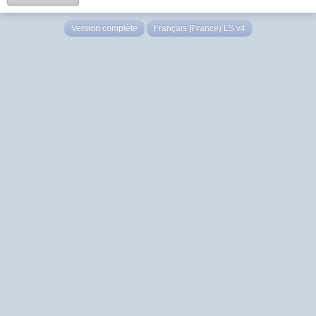
Version complète
Français (France) LS v4