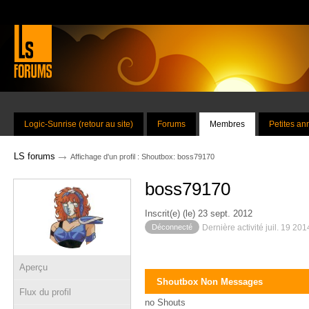
Logic-Sunrise (retour au site)
Forums
Membres
Petites a
→
LS forums
Affichage d'un profil : Shoutbox: boss79170
boss79170
Inscrit(e) (le) 23 sept. 2012
Déconnecté
Dernière activité juil. 19 20
Aperçu
Shoutbox Non Messages
Flux du profil
no Shouts