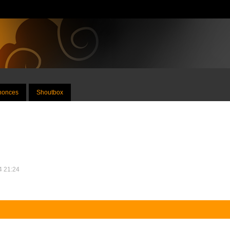
nnonces
Shoutbox
14 21:24