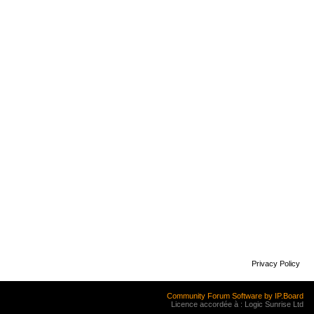
Privacy Policy
Community Forum Software by IP.Board
Licence accordée à : Logic Sunrise Ltd