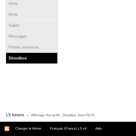
Aime
Amis
Sujets
Messages
Petites annonces
Shoutbox
→
LS forums
Affichage d'un profil : Shoutbox: boss79170
Changer le thème
Français (France) LS v4
Aide