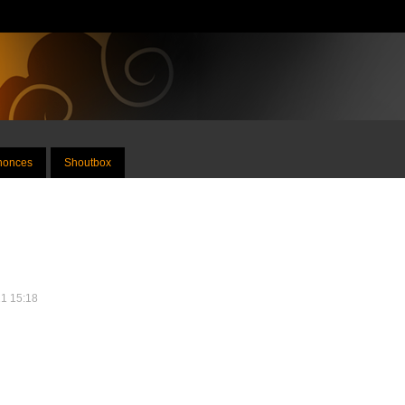
nnonces
Shoutbox
21 15:18