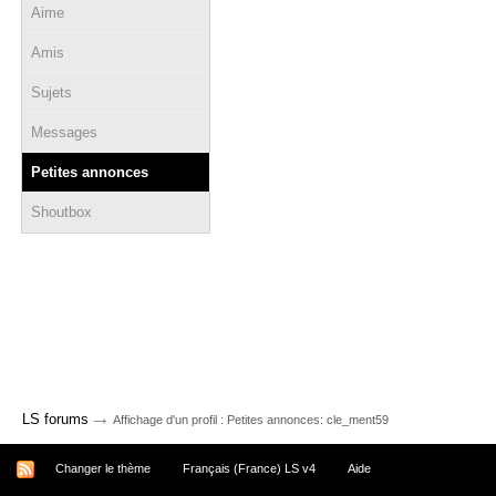
Aime
Amis
Sujets
Messages
Petites annonces
Shoutbox
→
LS forums
Affichage d'un profil : Petites annonces: cle_ment59
Changer le thème
Français (France) LS v4
Aide