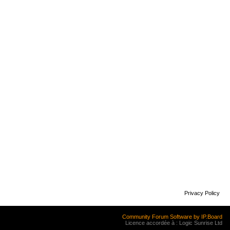
Privacy Policy
Community Forum Software by IP.Board
Licence accordée à : Logic Sunrise Ltd