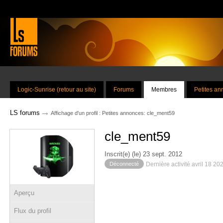
Logic-Sunrise (retour au site)
Forums
Membres
Petites a
→
LS forums
Affichage d'un profil : Petites annonces: cle_ment59
cle_ment59
Inscrit(e) (le) 23 sept. 2012
Déconnecté
Dernière activité avril 18 20
Aperçu
Flux du profil