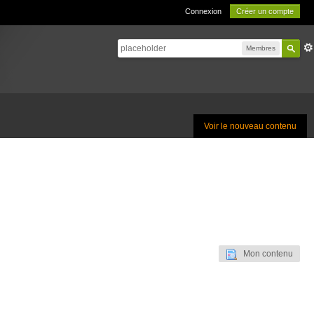
Connexion
Créer un compte
Membres
Voir le nouveau contenu
Mon contenu