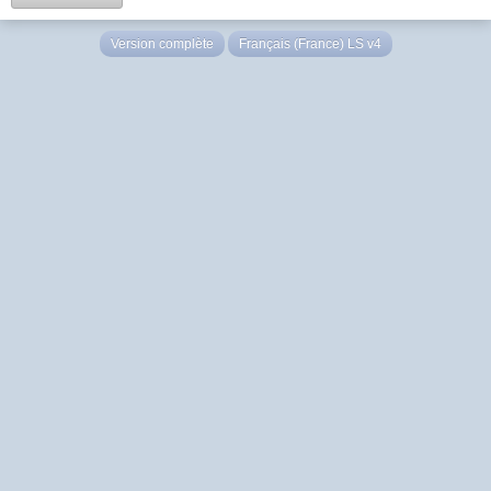
Version complète
Français (France) LS v4