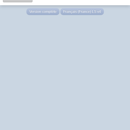
Version complète
Français (France) LS v4