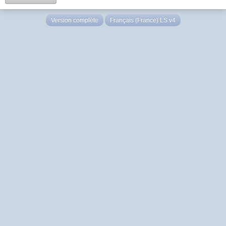
Version complète
Français (France) LS v4