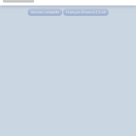
Version complète
Français (France) LS v4