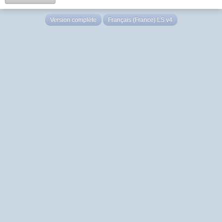
Version complète
Français (France) LS v4