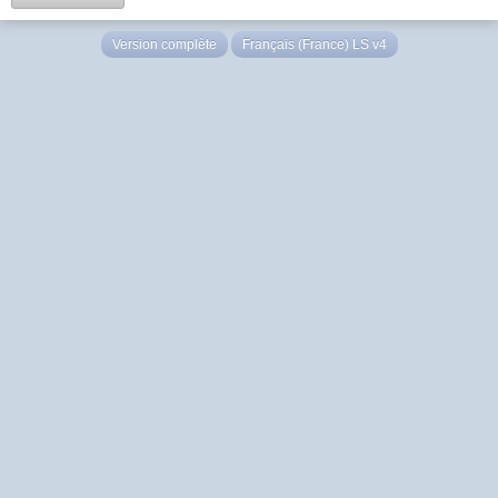
Version complète
Français (France) LS v4