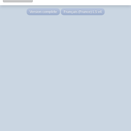
Version complète
Français (France) LS v4