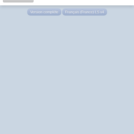
Version complète
Français (France) LS v4