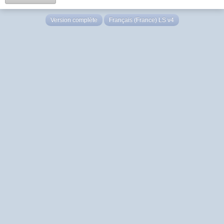
Version complète
Français (France) LS v4