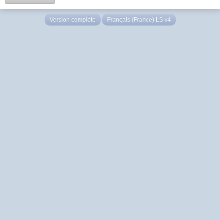
Version complète
Français (France) LS v4