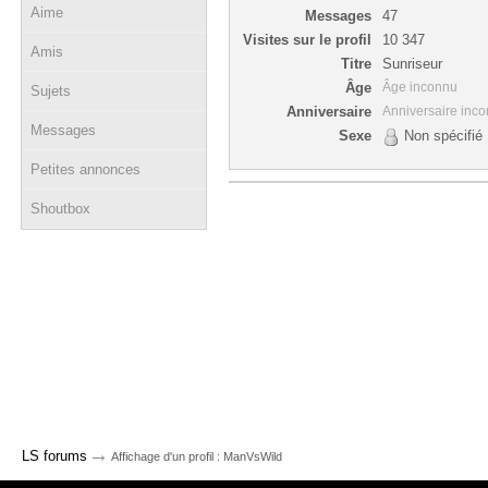
Aime
Messages
47
Visites sur le profil
10 347
Amis
Titre
Sunriseur
Âge
Âge inconnu
Sujets
Anniversaire
Anniversaire inc
Messages
Sexe
Non spécifié
Petites annonces
Shoutbox
→
LS forums
Affichage d'un profil : ManVsWild