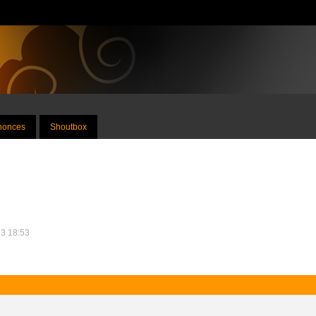
nnonces
Shoutbox
13 18:53