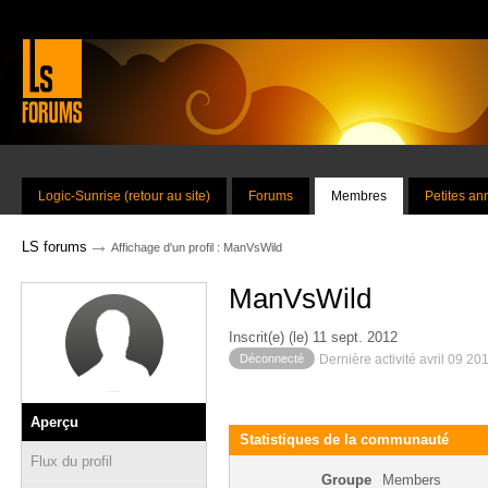
Logic-Sunrise (retour au site)
Forums
Membres
Petites a
→
LS forums
Affichage d'un profil : ManVsWild
ManVsWild
Inscrit(e) (le) 11 sept. 2012
Déconnecté
Dernière activité avril 09 20
Aperçu
Statistiques de la communauté
Flux du profil
Groupe
Members