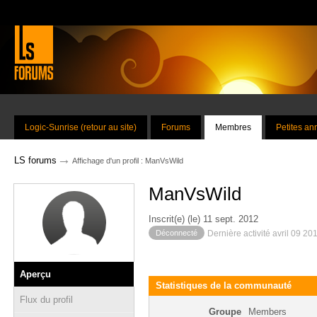
Logic-Sunrise (retour au site)
Forums
Membres
Petites a
→
LS forums
Affichage d'un profil : ManVsWild
ManVsWild
Inscrit(e) (le) 11 sept. 2012
Déconnecté
Dernière activité avril 09 20
Aperçu
Statistiques de la communauté
Flux du profil
Groupe
Members