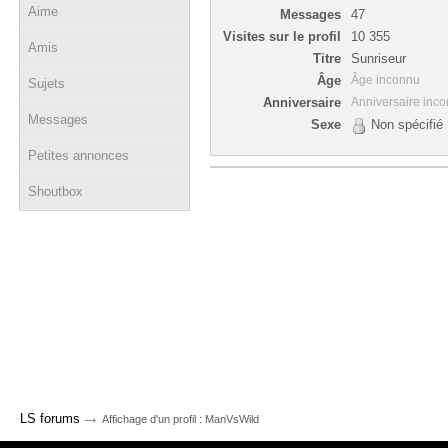
Aime
Messages
47
Visites sur le profil
10 355
Amis
Titre
Sunriseur
Âge
Âge inconnu
Sujets
Anniversaire
Anniversaire inc
Messages
Sexe
Non spécifié
Petites annonces
Shoutbox
→
LS forums
Affichage d'un profil : ManVsWild