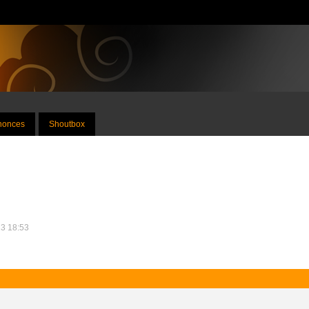
nnonces
Shoutbox
13 18:53