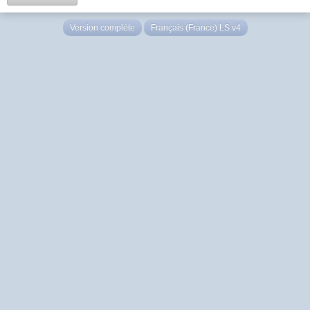
Version complète
Français (France) LS v4