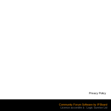
Privacy Policy
Community Forum Software by IP.Board
Licence accordée à : Logic Sunrise Ltd