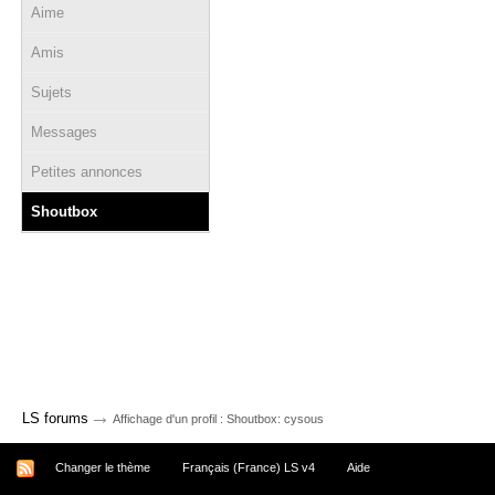
Aime
Amis
Sujets
Messages
Petites annonces
Shoutbox
→
LS forums
Affichage d'un profil : Shoutbox: cysous
Changer le thème
Français (France) LS v4
Aide