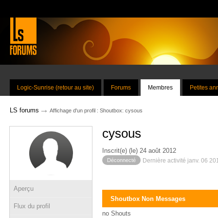
Logic-Sunrise (retour au site)
Forums
Membres
Petites a
→
LS forums
Affichage d'un profil : Shoutbox: cysous
cysous
Inscrit(e) (le) 24 août 2012
Déconnecté
Dernière activité janv. 06 2
Aperçu
Shoutbox Non Messages
Flux du profil
no Shouts