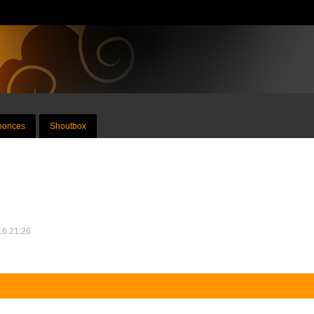
nnonces
Shoutbox
016 21:26