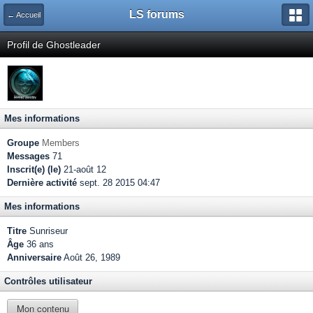
LS forums
← Accueil
Profil de Ghostleader
Mes informations
Groupe
Members
Messages
71
Inscrit(e) (le)
21-août 12
Dernière activité
sept. 28 2015 04:47
Mes informations
Titre
Sunriseur
Âge
36 ans
Anniversaire
Août 26, 1989
Contrôles utilisateur
Mon contenu