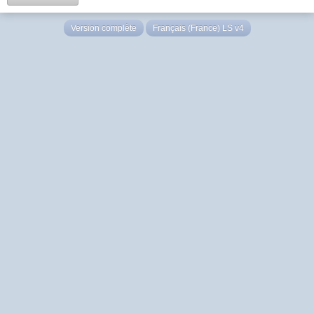
Version complète
Français (France) LS v4