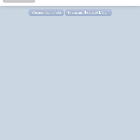
Version complète
Français (France) LS v4