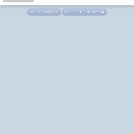
Version complète
Français (France) LS v4