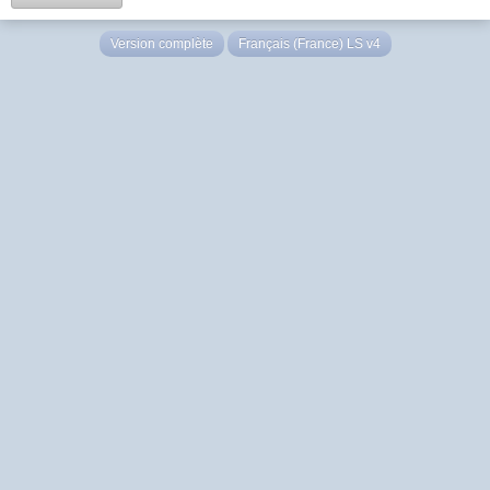
Version complète
Français (France) LS v4